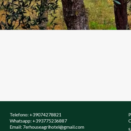
Telefono:
+39074278821
P
Whatsapp:
+393775236887
C
Email:
7erhouseagrihotel@gmail.com
S