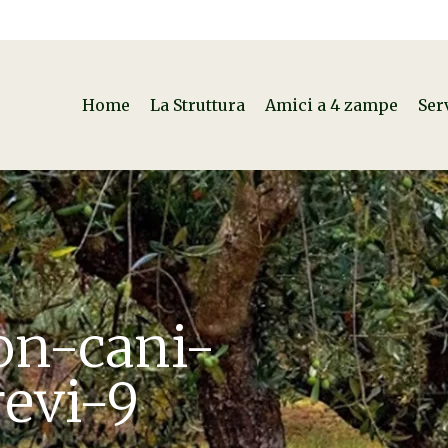
Home
La Struttura
Amici a 4 zampe
Ser
on-cani-
revi-9