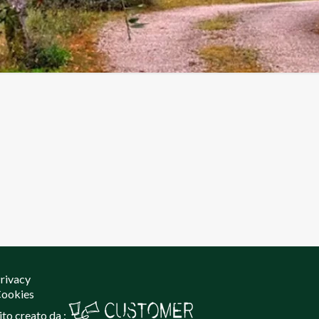
rivacy
ookies
ito creato da :